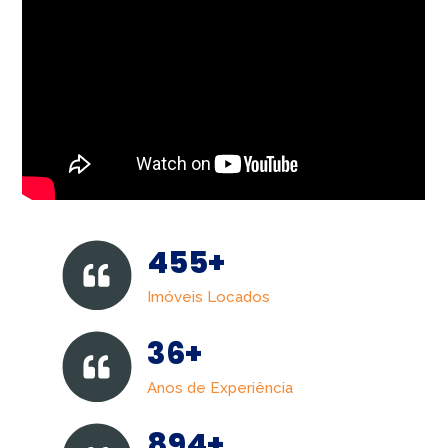
455+
Imóveis Locados
36+
Anos de Experiência
894+