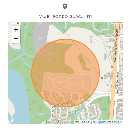
Vila B - FOZ DO IGUACU - PR
+
−
Leaflet
|
©
OpenStreetMap