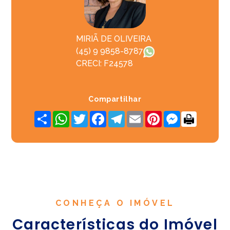
MIRIÃ DE OLIVEIRA
(45) 9 9858-8787
CRECI: F24578
Compartilhar
Share
WhatsApp
Twitter
Facebook
Telegram
Email
Pinterest
Messenger
CONHEÇA O IMÓVEL
Características do Imóvel