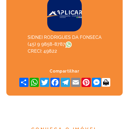
SIDNEI RODRIGUES DA FONSECA
(45) 9 9858-8787
CRECI: 49822
Compartilhar
Share
WhatsApp
Twitter
Facebook
Telegram
Email
Pinterest
Messenger