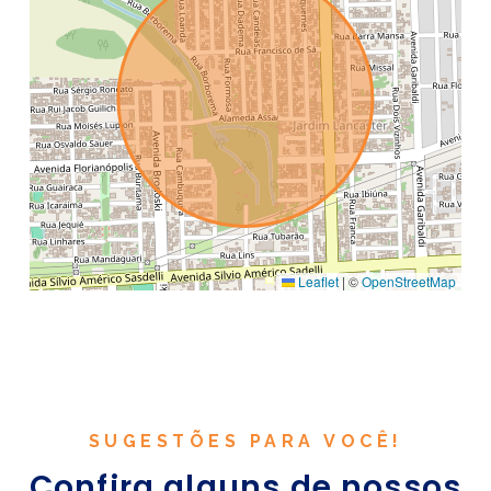
Leaflet
|
©
OpenStreetMap
SUGESTÕES PARA VOCÊ!
Confira alguns de nossos