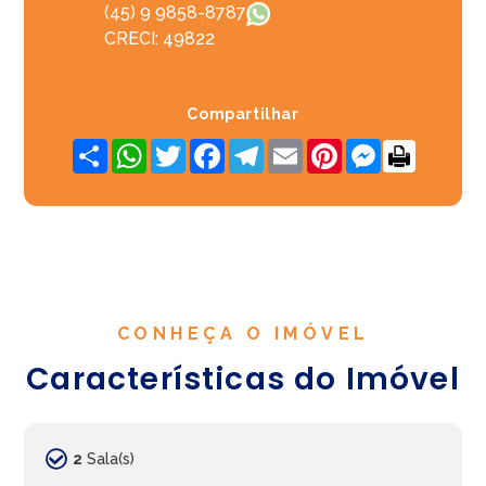
(45) 9 9858-8787
CRECI: 49822
Compartilhar
Share
WhatsApp
Twitter
Facebook
Telegram
Email
Pinterest
Messenger
CONHEÇA O IMÓVEL
Características do Imóvel
2
Sala(s)