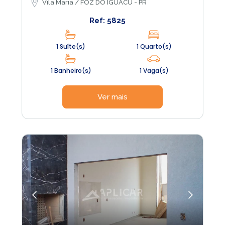
Vila Maria / FOZ DO IGUACU - PR
Ref: 5825
1 Suíte(s)
1 Quarto(s)
1 Banheiro(s)
1 Vaga(s)
Ver mais