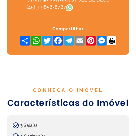
(45) 9 9858-8787
Compartilhar
Share
WhatsApp
Twitter
Facebook
Telegram
Email
Pinterest
Messenger
CONHEÇA O IMÓVEL
Características do Imóvel
3
Sala(s)