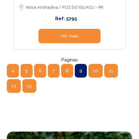
Nova Andradina / FOZ DO IGUACU - PR
Ref: 5795
Ver mais
Páginas
4
5
6
7
8
9
10
11
12
13