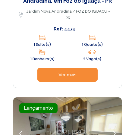
Andradina, em Foz do Iguaçu - PR
Jardim Nova Andradina / FOZ DO IGUACU -
PR
Ref: 4474
1 Suíte(s)
1 Quarto(s)
1 Banheiro(s)
2 Vaga(s)
Ver mais
Lançamento