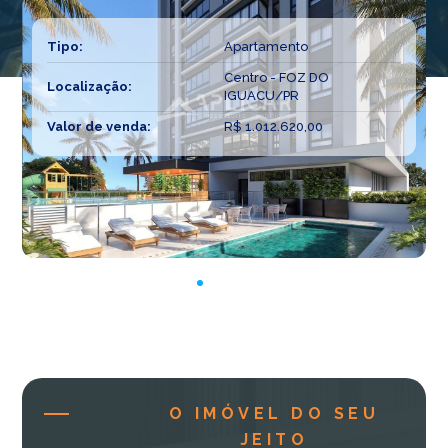
Tipo:
Apartamento
Centro - FOZ DO
Localização:
IGUACU/PR
Valor de venda:
R$ 1.012.620,00
O IMÓVEL DO SEU
JEITO